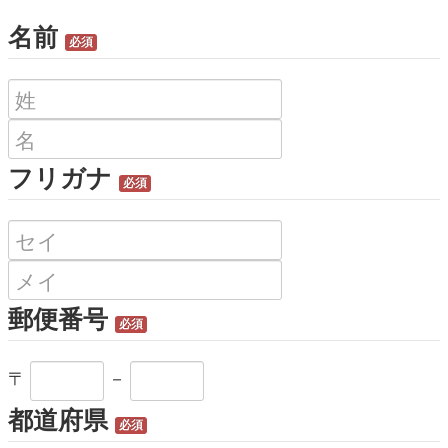
名前
必須
フリガナ
必須
郵便番号
必須
〒
－
都道府県
必須