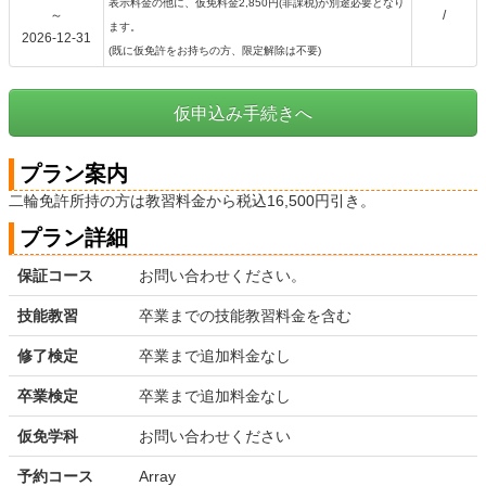
表示料金の他に、仮免料金2,850円(非課税)が別途必要となり
～
/
ます。
2026-12-31
(既に仮免許をお持ちの方、限定解除は不要)
仮申込み手続きへ
プラン案内
二輪免許所持の方は教習料金から税込16,500円引き。
プラン詳細
保証コース
お問い合わせください。
技能教習
卒業までの技能教習料金を含む
修了検定
卒業まで追加料金なし
卒業検定
卒業まで追加料金なし
仮免学科
お問い合わせください
予約コース
Array