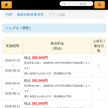
TOP
/
都留自動車教習所
/
プラン詳細
シングル（男性）
入校日 /
教習料金
実施期間
最短日
(税込)
数
税込
385,000円
2026-07-25
表示料金の他に、仮免料金2,850円(非課税)が別途必要となり
～
/
ます。
2026-08-31
(既に仮免許をお持ちの方、限定解除は不要)
税込
352,000円
2026-09-01
表示料金の他に、仮免料金2,850円(非課税)が別途必要となり
～
/
ます。
2026-09-11
(既に仮免許をお持ちの方、限定解除は不要)
税込
291,500円
2026-09-12