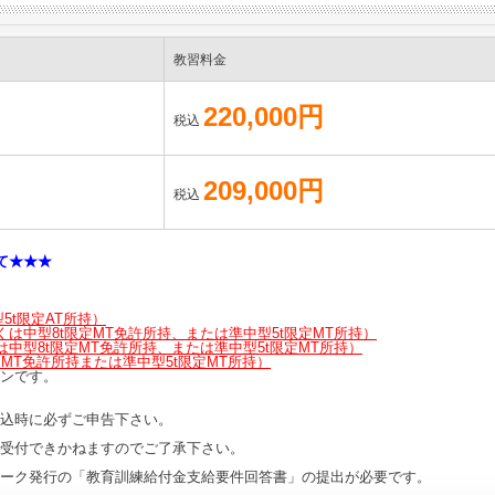
教習料金
220,000円
税込
209,000円
税込
て★★★
5t限定AT
所持）
くは
中型8t限定MT免許所持、または
準中型5t限定MT所持）
は
中型8t限定MT免許所持、または
準中型5t限定MT所持）
定MT免許所持
または
準中型5t限定MT所持
）
ンです。
込時に必ずご申告下さい。
受付できかねますのでご了承下さい。
ーク発行の「教育訓練給付金支給要件回答書」の提出が必要です。