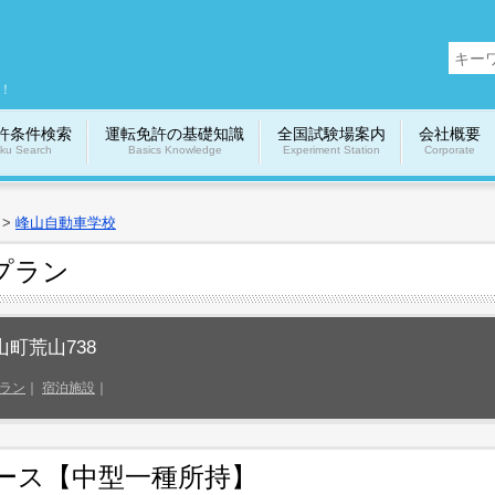
】
！
許条件検索
運転免許の基礎知識
全国試験場案内
会社概要
ku Search
Basics Knowledge
Experiment Station
Corporate
>
峰山自動車学校
プラン
山町荒山738
ラン
｜
宿泊施設
｜
ース【中型一種所持】