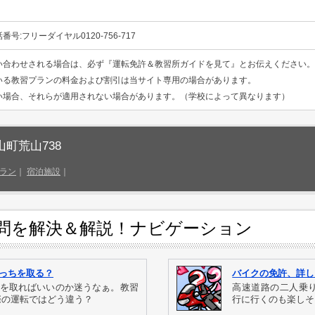
号:フリーダイヤル0120-756-717
い合わせされる場合は、必ず『運転免許＆教習所ガイドを見て』とお伝えください。
いる教習プランの料金および割引は当サイト専用の場合があります。
い場合、それらが適用されない場合があります。（学校によって異なります）
山町荒山738
ラン
｜
宿泊施設
｜
問を解決＆解説！ナビゲーション
どっちを取る？
バイクの免許、詳し
許を取ればいいのか迷うなぁ。教習
高速道路の二人乗
際の運転ではどう違う？
行に行くのも楽しそ