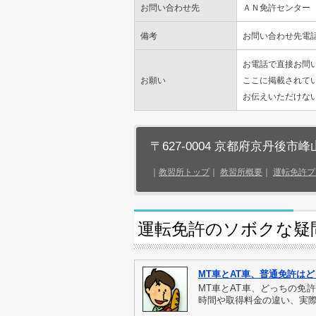
お問い合わせ先
ＡＮ免許センター
備考
お問い合わせ先電話番
お電話で直接お問
お願い
ここに掲載されて
お伝えいただけな
〒627-0004 京都府京丹後市峰
｜
教習所トップ
｜
教習所概要
｜
運転免許プ
運転免許のソボクな疑
MT車とAT車、普通免許は
MT車とAT車、どっちの免
時間や取得料金の違い、実