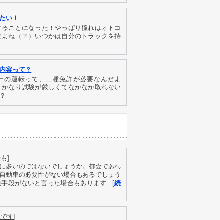
たい！
乗ることになった！やっぱり憧れはオトコ
だよね（？）いつかは自分のトラックを持
内容って？
ーの運転って、二種免許が必要なんだよ
、かなり試験が厳しくてなかなか取れない
？
険も
]
に多いのではないでしょうか。都会であれ
自動車の必要性がない場合もあるでしょう
段がないと言った場合もあります...[
続
止です
]