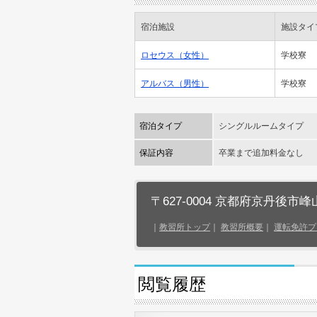
宿泊施設
施設タイ
ロセウス（女性）
学校寮
アルバス（男性）
学校寮
宿泊タイプ
シングルルームタイプ
保証内容
卒業まで追加料金なし
〒627-0004 京都府京丹後市峰
｜
教習所トップ
｜
教習所概要
｜
運転免許プ
閲覧履歴