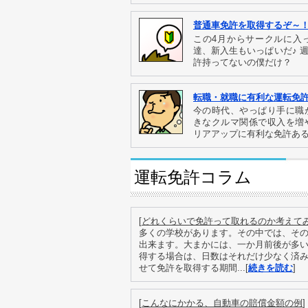
普通車免許を取得するぞ～
この4月からサークルに入
達、新入生もいっぱいだ♪ 
許持ってないの僕だけ？
転職・就職に有利な運転免
今の時代、やっぱり手に職
きなクルマ関係で収入を増
リアアップに有利な免許あ
運転免許コラム
[
どれくらいで免許って取れるのか考えて
多くの学校があります。その中では、そ
出来ます。大まかには、一か月前後が多
得する場合は、日数はそれだけ少なく済
せて免許を取得する期間...[
続きを読む
]
[
こんなにかかる、自動車の賠償金額の例
]