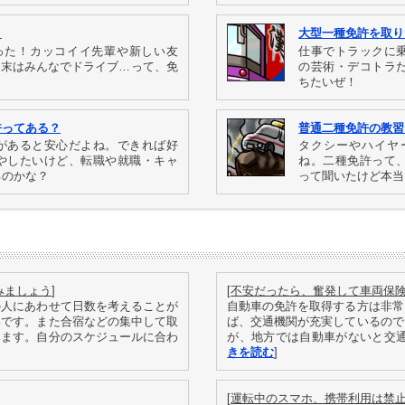
！
大型一種免許を取り
った！カッコイイ先輩や新しい友
仕事でトラックに
週末はみんなでドライブ…って、免
の芸術・デコトラ
ちたいぜ！
許ってある？
普通二種免許の教習
があると安心だよね。できれば好
タクシーやハイヤ
やしたいけど、転職や就職・キャ
ね。二種免許って
るのかな？
って聞いたけど本当
みましょう
]
[
不安だったら、奮発して車両保
の人にあわせて日数を考えることが
自動車の免許を取得する方は非常
いです。また合宿などの集中して取
ば、交通機関が充実しているので
みます。自分のスケジュールに合わ
が、地方では自動車がないと交通手
きを読む
]
[
運転中のスマホ、携帯利用は禁