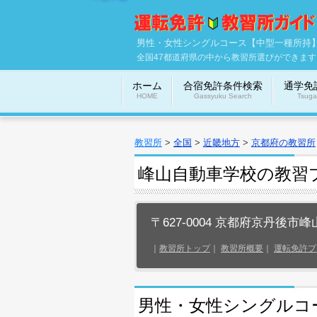
男性・女性シングルコース【中型一種所持
全国47都道府県の中から教習所選びができます
ホーム
合宿免許条件検索
通学免
HOME
Gassyuku Search
Tsuga
教習所
>
全国
>
近畿地方
>
京都府の教習所
峰山自動車学校の教習
〒627-0004 京都府京丹後市峰
｜
教習所トップ
｜
教習所概要
｜
運転免許プ
男性・女性シングルコ