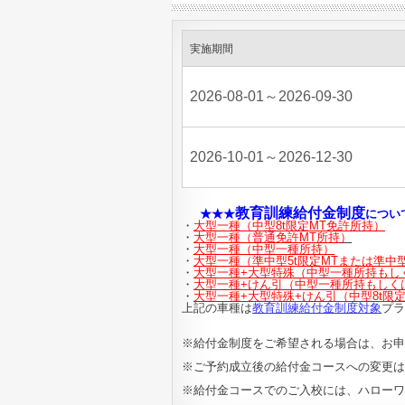
実施期間
2026-08-01～2026-09-30
2026-10-01～2026-12-30
教育訓練給付金制度
★★★
につい
・
大型一種（中型8t限定MT免許所持）
・
大型一種（普通免許MT所持
）
・
大型一種（中型一種所持）
・
大型一種（
準中型5t限定MTまたは
準中型
・
大型一種+大型特殊（中型一種所持もし
・
大型一種+けん引
（中型一種所持もしく
・
大型一種+大型特殊+けん引（
中型8t限
上記の車種は
教育訓練給付金制度対象
プラ
※給付金制度をご希望される場合は、お申
※ご予約成立後の給付金コースへの変更は
※給付金コースでのご入校には、ハローワ