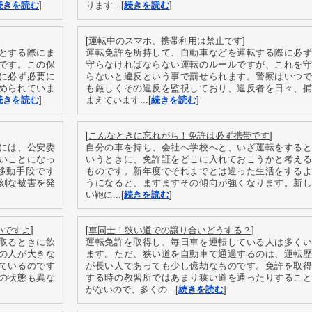
続きを読む
]
ります...[
続きを読む
]
[
運転中のスマホ、携帯利用は禁止です
]
とする際にま
運転免許を所持して、自動車などを運転する際に必ず
です。この保
守らなければならない運転のルールですが、これを守
に必ず必要に
らないと違反という事で罰せられます。警察はいつで
められていま
も厳しくその違反を監視しており、違反者を日々、捕
続きを読む
]
まえています...[
続きを読む
]
[
こんなときに忘れがち！免許は必ず携帯です
]
には、公安委
自分の車を持ち、会社へ学校へと、いざ運転をすると
いことになっ
いうときに、免許証をどこに入れておこうかと考える
移動手段です
ものです。新年度でそれまでとは違った生活をするよ
刻な被害を発
うになると、ますますその傾向が強くなります。新し
い鞄に...[
続きを読む
]
いですよ
]
[
車同士！狭い道での譲り合いどうする？
]
取るときに飲
運転免許を取得し、毎日車を運転している人は多くい
の人が大きな
ます。ただ、狭い道を自動車で通過するのは、運転歴
ているのです
が長い人であっても少し億劫なものです。免許を取得
の状態も異な
する時の教習所ではあまり狭い道を通ったりすること
がないので、多くの...[
続きを読む
]