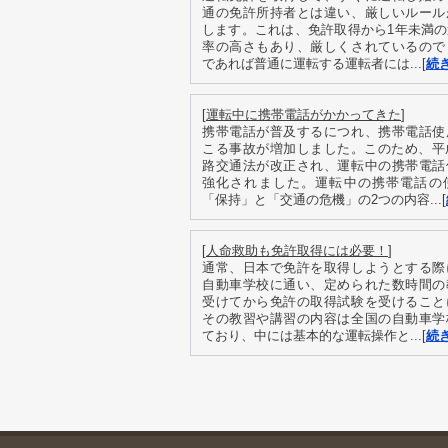
通の免許所持者とは違い、厳しいルール
します。これは、免許取得から1年未満
率の高さもあり、厳しくされているので
であれば普通に運転する運転者には...[
続
[
運転中に携帯電話がかかってきた
]
携帯電話が普及するにつれ、携帯電話使
こる事故が増加しました。このため、平
路交通法が改正され、運転中の携帯電話
強化されました。運転中の携帯電話の
「保持」と「交通の危機」の2つの内容...[
[
人命救助も免許取得には必要！
]
通常、日本で免許を取得しようとする際
自動車学校に通い、定められた数時間の
受けてから免許の取得試験を受けること
その教習や講習の内容は全国の自動車学
ており、中には基本的な運転操作と...[
続