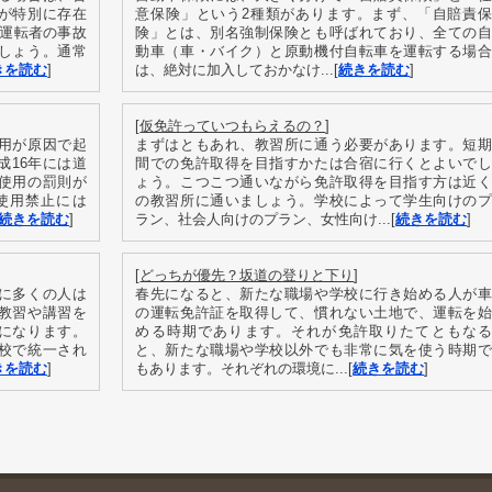
が特別に存在
意保険」という2種類があります。まず、「自賠責保
の運転者の事故
険」とは、別名強制保険とも呼ばれており、全ての自
しょう。通常
動車（車・バイク）と原動機付自転車を運転する場合
きを読む
]
は、絶対に加入しておかなけ...[
続きを読む
]
[
仮免許っていつもらえるの？
]
用が原因で起
まずはともあれ、教習所に通う必要があります。短期
成16年には道
間での免許取得を目指すかたは合宿に行くとよいでし
使用の罰則が
ょう。こつこつ通いながら免許取得を目指す方は近く
使用禁止には
の教習所に通いましょう。学校によって学生向けのプ
続きを読む
]
ラン、社会人向けのプラン、女性向け...[
続きを読む
]
[
どっちが優先？坂道の登りと下り
]
に多くの人は
春先になると、新たな職場や学校に行き始める人が車
教習や講習を
の運転免許証を取得して、慣れない土地で、運転を始
になります。
める時期であります。それが免許取りたてともなる
校で統一され
と、新たな職場や学校以外でも非常に気を使う時期で
きを読む
]
もあります。それぞれの環境に...[
続きを読む
]