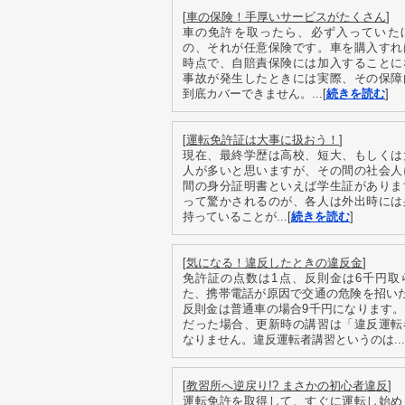
[
車の保険！手厚いサービスがたくさん
]
車の免許を取ったら、必ず入っていた
の、それが任意保険です。車を購入すれ
時点で、自賠責保険には加入することに
事故が発生したときには実際、その保障
到底カバーできません。...[
続きを読む
]
[
運転免許証は大事に扱おう！
]
現在、最終学歴は高校、短大、もしくは
人が多いと思いますが、その間の社会人
間の身分証明書といえば学生証がありま
って驚かされるのが、各人は外出時には
持っていることが...[
続きを読む
]
[
気になる！違反したときの違反金
]
免許証の点数は1点、反則金は6千円取
た、携帯電話が原因で交通の危険を招い
反則金は普通車の場合9千円になります
だった場合、更新時の講習は「違反運転
なりません。違反運転者講習というのは...
[
教習所へ逆戻り!? まさかの初心者違反
]
運転免許を取得して、すぐに運転し始め