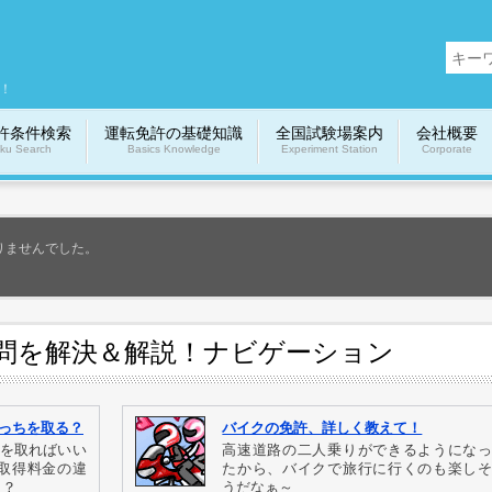
！
許条件検索
運転免許の基礎知識
全国試験場案内
会社概要
ku Search
Basics Knowledge
Experiment Station
Corporate
りませんでした。
問を解決＆解説！ナビゲーション
どっちを取る？
バイクの免許、詳しく教えて！
許を取ればいい
高速道路の二人乗りができるようになっ
取得料金の違
たから、バイクで旅行に行くのも楽しそ
う？
うだなぁ～