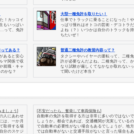
！
大型一種免許を取りたい！
った！カッコイ
仕事でトラックに乗ることになった！や
生もいっぱい
っぱり憧れはオトコの芸術・デコトラだ
ブ…って、免許
よね（？）いつかは自分のトラックを持
ちたいぜ！
許ってある？
普通二種免許の教習内容って？
があると安心
タクシーやハイヤーの運転って、二種免
ルマ関係で収
許が必要なんだよね。二種免許って、か
や就職・キャ
なり試験が厳しくてなかなか取れないっ
るのかな？
て聞いたけど本当？
みましょう
]
[
不安だったら、奮発して車両保険も
]
の人にあわせ
自動車の免許を取得する方は非常に多いのではないで
には、一か月
しょうか。都会であれば、交通機関が充実しているの
て取得する場
で自動車の必要性がない場合もあるでしょうが、地方
自分のスケジ
では自動車がないと交通手段がないと言った場合もあ