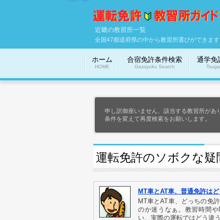
近畿の教習所一覧
全国47都道府県の中から教習所選びができます
ホーム
合宿免許条件検索
通学免
HOME
Gassyuku Search
Tsuga
申し訳御座いません、該当する教習所があ
条件を変えて再度検索をお願いします。
運転免許のソボクな疑
MT車とAT車、普通免許は
MT車とAT車、どっちの免
のか迷うなぁ。教習時間や
い、実際の運転ではどう違