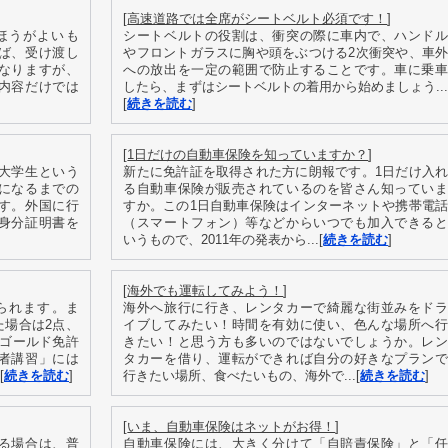
[
高速道路では全席がシートベルト必須です！
]
ほうがよいも
シートベルトの役割は、衝突の際に車内で、ハンドル
ば、受け渡し
やフロントガラスに胸や頭をぶつける2次衝突や、車外
なりますが、
への放出を一定の範囲で防止することです。車に乗車
内容だけでは
したら、まずはシートベルトの着用から始めましょう...
[
続きを読む
]
[
1日だけの自動車保険を知っていますか？
]
大学生という
新たに免許証を取得された方に朗報です。1日だけ入れ
になるまでの
る自動車保険が販売されているのを皆さん知っていま
す。外国に行
すか。この1日自動車保険はインターネットや携帯電話
身分証明書を
（スマートフォン）等などからいつでも加入できると
いうもので、2011年の発表から...[
続きを読む
]
[
海外でも運転してみよう！
]
られます。ま
海外へ旅行に行き、レンタカーで綺麗な街並みをドラ
た場合は2点、
イブしてみたい！時間を有効に使い、色んな場所へ行
。ゴールド免許
きたい！と思う方も多いのではないでしょうか。レン
者講習」には
タカーを借り、運転ができれば自分の好きなプランで
[
続きを読む
]
行きたい場所、食べたいもの、海外で...[
続きを読む
]
[
いま、自動車保険はネットがお得！
]
る場合は、普
自動車保険には、大きく分けて「自賠責保険」と「任