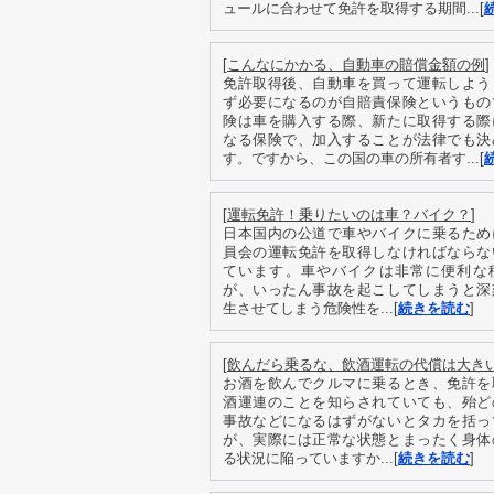
ュールに合わせて免許を取得する期間...[
[
こんなにかかる、自動車の賠償金額の例
]
免許取得後、自動車を買って運転しよう
ず必要になるのが自賠責保険というもの
険は車を購入する際、新たに取得する際
なる保険で、加入することが法律でも決
す。ですから、この国の車の所有者す...[
[
運転免許！乗りたいのは車？バイク？
]
日本国内の公道で車やバイクに乗るため
員会の運転免許を取得しなければならな
ています。車やバイクは非常に便利な
が、いったん事故を起こしてしまうと深
生させてしまう危険性を...[
続きを読む
]
[
飲んだら乗るな、飲酒運転の代償は大き
お酒を飲んでクルマに乗るとき、免許を
酒運連のことを知らされていても、殆ど
事故などになるはずがないとタカを括っ
が、実際には正常な状態とまったく身体
る状況に陥っていますか...[
続きを読む
]